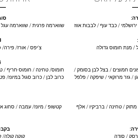
סוג
רושלמי / כבד עוף / לבבות אווז
שווארמה פרגית / שווארמה עגל *עד 17:00 / מיקס שווארמה פרגית ועגל 
3 תוספו
ל / מנת חומוס גדולה
צ'יפס / אורז/ פירה/ 
4 סלט
נים חמוצים / בצל לבן בסומק /
חומוס/ טחינה / חומוס-חריף / ט
גן / גזר מרוקאי / שיפקה / פלפל
כרוב לבן / כרוב סגול במיונז/ פט
 מתוק / טחינה / ברביקיו / אלף
קטשופ / מיונז/ עמבה / סחוג אדו
רה:
בקבו
פרסק / סודה
קוקה קולה/ ק