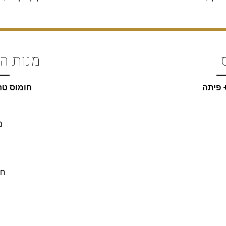
מנות ה
 פיתה
חומוס טרי כ
מ
חו