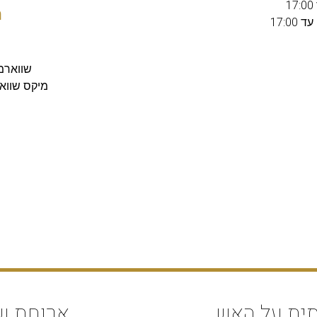
מ
17:0
שווארמה 
מיקס שווארמ
ית על האש
ארוחת ש